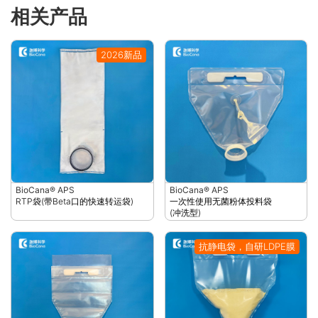
相关产品
2026新品
BioCana® APS
BioCana® APS
RTP袋(带Beta口的快速转运袋)
一次性使用无菌粉体投料袋
(冲洗型)
抗静电袋，自研LDPE膜