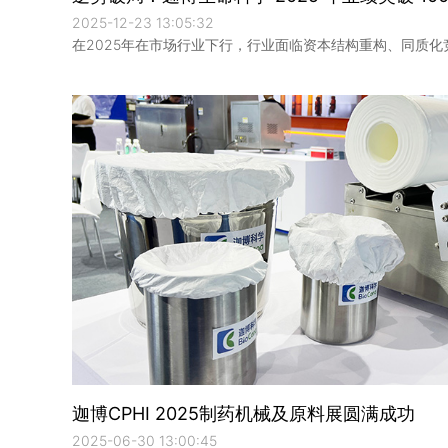
2025-12-23 13:05:32
在2025年在市场行业下行，行业面临资本结构重构、同质
迦博CPHI 2025制药机械及原料展圆满成功
2025-06-30 13:00:45