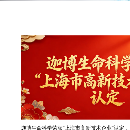
迦博生命科学荣获“上海市高新技术企业”认定