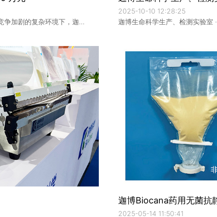
2025-10-10 12:28:25
化竞争加剧的复杂环境下，迦…
迦博生命科学生产、检测实验室 · G
迦博Biocana药用无菌
2025-05-14 11:50:41